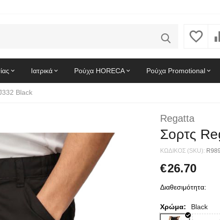
ίας
Ιατρικά
Ρούχα HORECA
Ρούχα Promotional
J332 Black
Regatta
Σορτς Re
ΚΩΔΙΚΟΣ (SKU):
R98
€
26.70
Διαθεσιμότητα:
Χρώμα:
Black