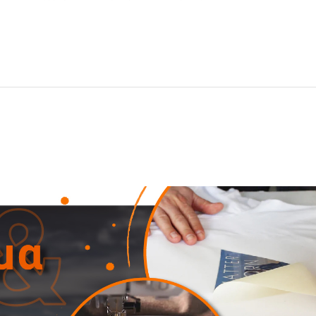
ων, κατάλληλο για την άνοιξη και το καλοκαίρι.
ual εμφάνιση στην πόλη, το σορτς Regatta συνδυάζει την πρακτικότητα μ