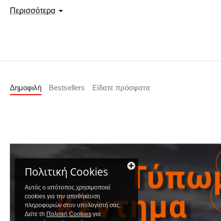
Σχεδιασμός:
Ελαφρύ ύφασμα που επιτρέπει την ελευθερία κινήσε
Περισσότερα
Είτε πρόκειται για εργασία σε εξωτερικούς χώρους είτε για μια cas
Δημοφιλή
Bestsellers
Είδατε πρόσφατα
Πολιτική Cookies
Αυτός ο ιστότοπος χρησιμοποιεί
cookies για την αποθήκευση
πληροφοριών στον υπολογιστή σας.
Δείτε τh
Πολιτκή Cookies
για