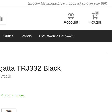
Δωρεάν Μεταφορικά για παραγγελίες άνω των 69€
0
Account
Καλάθι
Outlet
Brands
Εκτυπώσεις Ρούχων
gatta TRJ332 Black
9171018
4 εως 7 ημέρες