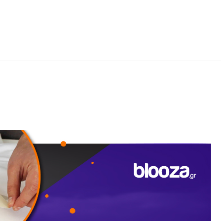
ε την ποιότητα κατασκευής ενός εξειδικευμένου outdoor brand.