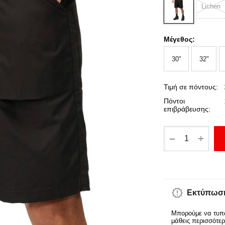
Lichen
Μέγεθος:
30"
32"
Τιμή σε πόντους:
Πόντοι
επιβράβευσης:
+
−
Εκτύπωση
Μπορούμε να τυπώ
μάθεις περισσότε