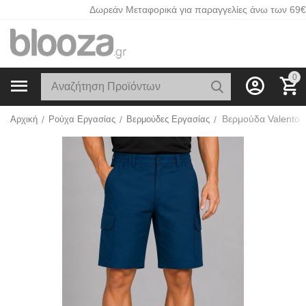
Δωρεάν Μεταφορικά για παραγγελίες άνω των 69€
0
Βερμούδα Valento 
Αρχική
/
Ρούχα Εργασίας
/
Βερμούδες Εργασίας
/