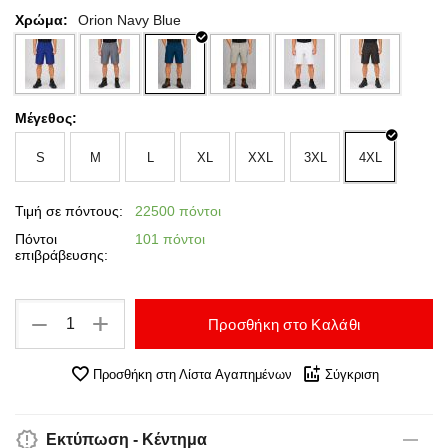
Χρώμα:
Orion Navy Blue
Μέγεθος:
S
M
L
XL
XXL
3XL
4XL
Τιμή σε πόντους:
22500 πόντοι
Πόντοι
101 πόντοι
επιβράβευσης:
+
−
Προσθήκη στο Καλάθι
Προσθήκη στη Λίστα Αγαπημένων
Σύγκριση
Εκτύπωση - Κέντημα