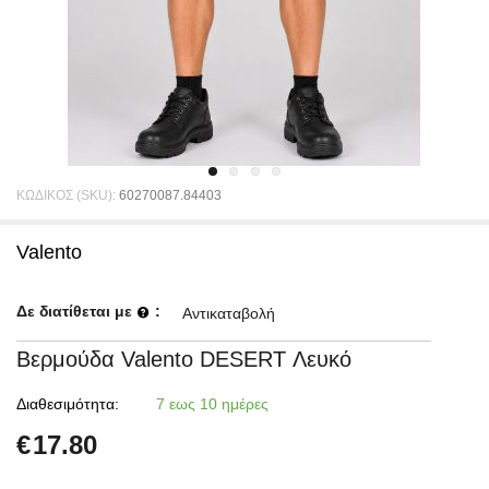
ΚΩΔΙΚΟΣ (SKU):
60270087.84403
Valento
Δε διατίθεται με
:
Αντικαταβολή
Βερμούδα Valento DESERT Λευκό
Διαθεσιμότητα:
7 εως 10 ημέρες
€
17.80