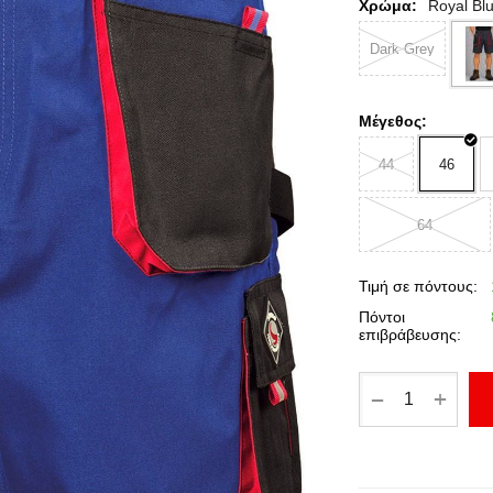
Χρώμα:
Royal Bl
Dark Grey
Μέγεθος:
44
46
64
Τιμή σε πόντους:
Πόντοι
επιβράβευσης:
+
−