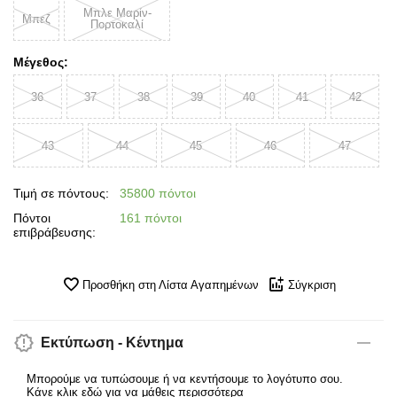
Μπλε Μαρίν-
Μπεζ
Πορτοκαλί
Μέγεθος:
36
37
38
39
40
41
42
43
44
45
46
47
Τιμή σε πόντους:
35800 πόντοι
Πόντοι
161 πόντοι
επιβράβευσης:
Προσθήκη στη Λίστα Αγαπημένων
Σύγκριση
Εκτύπωση - Κέντημα
Μπορούμε να τυπώσουμε ή να κεντήσουμε το λογότυπο σου.
Κάνε κλικ εδώ για να μάθεις περισσότερα