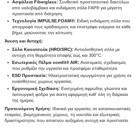
Ασφάλεια Fiberglass:
Συνθετικό προστατευτικό δακτύλων
από υαλοβάμβακα και ενδιάμεση σόλα FAP® για μέγιστη
προστασία από διάτρηση.
Τεχνολογία IMPULSE.FOAM®:
Ειδική ενδιάμεση σόλα που
απορροφά τους κραδασμούς και επιστρέφει ενέργεια σε κάθε
βήμα, μειώνοντας την κόπωση.
Άνεση και Αντοχή:
Σόλα Καουτσούκ (HRO/SRC):
Αντιολισθητική σόλα με
αντοχή στη θερμότητα επαφής έως και 300°C.
Εσωτερικός Πέλμα comfit® AIR:
Ανατομικός σχεδιασμός
που ρυθμίζει την υγρασία και προσφέρει σταθερότητα.
ESD Προστασία:
Ηλεκτροστατική αγωγιμότητα για χρήση σε
ευαίσθητους χώρους εργασίας.
Εργονομική Σχεδίαση:
Ενισχυμένη αφρώδης γλώσσα και
λειτουργική φόδρα για άνετη εφαρμογή καθ' όλη τη διάρκεια
της ημέρας.
Προτεινόμενη Χρήση:
Ιδανικά για εργασίες σε κατασκευαστικές
εταιρείες, βιομηχανικούς χώρους, τη ναυτιλία και εξωτερικές
δραστηριότητες που απαιτούν αυξημένη αντοχή και προστασία.