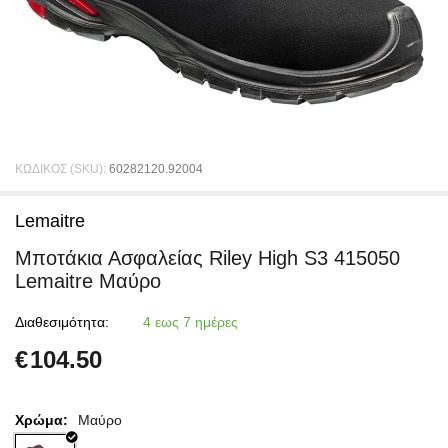
ΚΩΔΙΚΟΣ (SKU):
60282120.92004
Lemaitre
Μποτάκια Ασφαλείας Riley High S3 415050
Lemaitre Μαύρο
Διαθεσιμότητα:
4 εως 7 ημέρες
€
104.50
Χρώμα:
Μαύρο