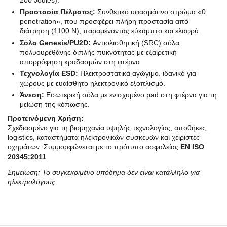
200 Joules).
Προστασία Πέλματος:
Συνθετικό υφασμάτινο στρώμα «0
penetration», που προσφέρει πλήρη προστασία από
διάτρηση (1100 N), παραμένοντας εύκαμπτο και ελαφρύ.
Σόλα Genesis/PU2D:
Αντιολισθητική (SRC) σόλα
πολυουρεθάνης διπλής πυκνότητας με εξαιρετική
απορρόφηση κραδασμών στη φτέρνα.
Τεχνολογία ESD:
Ηλεκτροστατικά αγώγιμο, ιδανικό για
χώρους με ευαίσθητο ηλεκτρονικό εξοπλισμό.
Άνεση:
Εσωτερική σόλα με ενισχυμένο pad στη φτέρνα για τη
μείωση της κόπωσης.
Προτεινόμενη Χρήση:
Σχεδιασμένο για τη βιομηχανία υψηλής τεχνολογίας, αποθήκες,
logistics, καταστήματα ηλεκτρονικών συσκευών και χειριστές
οχημάτων. Συμμορφώνεται με το πρότυπο ασφαλείας
EN ISO
20345:2011
.
Σημείωση: Το συγκεκριμένο υπόδημα δεν είναι κατάλληλο για
ηλεκτρολόγους.