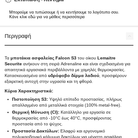
Μπορούμε να τυπώσουμε ή να κεντήσουμε το λογότυπο σου.
Κάνε κλικ εδώ για να μάθεις περισσότερα
Περιγραφή
Τα
μποτάκια ασφαλείας Falcon S3
του οίκου
Lemaitre
Securite
ανήκουν στη σειρά Adrenaline και είναι σχεδιασμένα για
απαιτητικά εργασιακά περιβάλλοντα με χαμηλές θερμοκρασίες.
Κατασκευασμένα από
υδρόφοβο δέρμα λαδιού
, προσφέρουν
εξαιρετική αντοχή στην υγρασία και τη φθορά.
Κύρια Χαρακτηριστικά:
Πιστοποίηση S3:
Υψηλό επίπεδο προστασίας, πλήρως
απαλλαγμένο από μεταλλικά στοιχεία (100% metal-free).
Θερμική Μόνωση (CI):
Κατάλληλο για εργασία σε
θερμοκρασίες από -10°C έως 40°C, προσφέροντας
προστασία από το ψύχος.
Προστασία Δακτύλων:
Ελαφρύ και εργονομικό
πολυκαρβονικό κάλυμμα δακτύλων για μέγιστη ασφάλεια