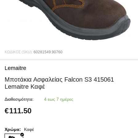
ΚΩΔΙΚΟΣ (SKU):
60281549.90760
Lemaitre
Μποτάκια Ασφαλείας Falcon S3 415061
Lemaitre Καφέ
Διαθεσιμότητα:
4 εως 7 ημέρες
€
111.50
Χρώμα:
Καφέ