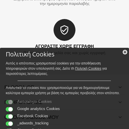
την ημερομηνία παραλαβής
ΑΓΟΡΑΣΤΕ ΧΩΡΙΣ ΕΓΓΡΑΦΗ
Πολιτική Cookies
Βάλτε την παραγγελία σας και χωρίς εγγραφή
Αυτός ο ιστότοπος χρησιμοποιεί cookies για την αποθήκευση
πληροφοριών στον υπολογιστή σας. Δείτε τh
Πολιτκή Cookies
για
περισσότερες λεπτομέρειες.
BLOOZA.GR
Αναλυτικά τα cookies που χρησιμοποιούμε για να δημιουργήσουμε
καλύτερα εμπειρία χρήστη με βάση τις εμπειρίες προβολής στον ιστότοπο.
ΠΛΗΡΟΦΟΡΙΕΣ
Απαραίτητα Cookies
Google analytics Cookies
Facebook Cookies
Ο ΛΟΓΑΡΙΑΣΜΟΣ ΜΟΥ
_adwords_tracking