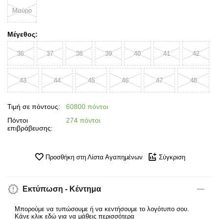
Μαύρο
Μέγεθος:
36
37
38
39
40
41
42
43
44
45
46
47
48
Τιμή σε πόντους:
60800 πόντοι
Πόντοι
274 πόντοι
επιβράβευσης:
Προσθήκη στη Λίστα Αγαπημένων
Σύγκριση
Εκτύπωση - Κέντημα
Μπορούμε να τυπώσουμε ή να κεντήσουμε το λογότυπο σου.
Κάνε κλικ εδώ για να μάθεις περισσότερα