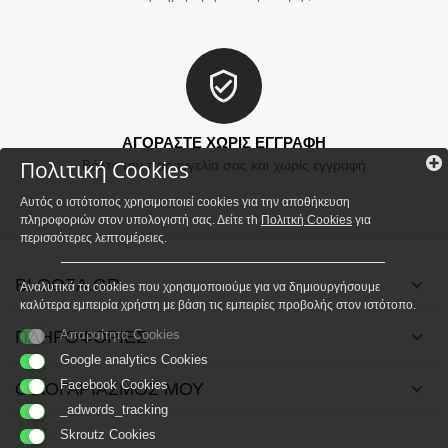
ΑΓΟΡΑΣΤΕ ΧΩΡΙΣ ΕΓΓΡΑΦΗ
Πολιτική Cookies
Βάλτε την παραγγελία σας και χωρίς εγγραφή
Αυτός ο ιστότοπος χρησιμοποιεί cookies για την αποθήκευση
πληροφοριών στον υπολογιστή σας. Δείτε τh
Πολιτκή Cookies
για
περισσότερες λεπτομέρειες.
BLOOZA.GR
Αναλυτικά τα cookies που χρησιμοποιούμε για να δημιουργήσουμε
καλύτερα εμπειρία χρήστη με βάση τις εμπειρίες προβολής στον ιστότοπο.
ΠΛΗΡΟΦΟΡΙΕΣ
Απαραίτητα Cookies
Google analytics Cookies
Facebook Cookies
Ο ΛΟΓΑΡΙΑΣΜΟΣ ΜΟΥ
_adwords_tracking
Skroutz Cookies