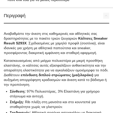
Περιγραφή
Αναβαθμίστε την άνεση στις καθημερινές και αθλητικές σας
δραστηριότητες με το πακέτο τριών ζευγαριών
Κάλτσες Sneaker
Result S293X
. Σχεδιασμένες με χαμηλό προφίλ (σοσόνια), είναι
ιδανικές για χρήση με αθλητικά παπούτσια και sneaker,
προσφέροντας διακριτική εμφάνιση και σταθερή εφαρμογή.
Κατασκευασμένες από μείγμα πολυεστέρα με μικρή προσθήκη
ελαστάνης, οι κάλτσες αυτές εξασφαλίζουν ανθεκτικότητα και την
απαραίτητη ελαστικότητα για να αγκαλιάζουν ομοιόμορφα το πόδι.
Διαθέτουν
επένδυση διπλού στρώματος (μαξιλαράκι)
για
αυξημένη απορρόφηση κραδασμών και άνεση κατά το βάδισμα ή
την προπόνηση.
Σύνθεση:
97% Πολυεστέρας, 3% Ελαστάνη για γρήγορο
στέγνωμα και αντοχή.
Στήριξη:
Rib πλέξη στη μανσέτα και στο κουντεπιέ για
σταθερότητα χωρίς να γλιστρούν.
Σχεδιασμός:
Αθλητικά σοσόνια αστραγάλου με διακριτική