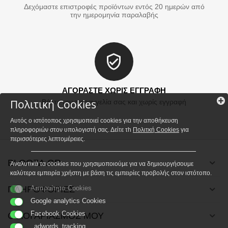
Δεχόμαστε επιστροφές προϊόντων εντός 20 ημερών από
την ημερομηνία παραλαβής
ΑΓΟΡΑΣΤΕ ΧΩΡΙΣ ΕΓΓΡΑΦΗ
Πολιτική Cookies
Βάλτε την παραγγελία σας και χωρίς εγγραφή
Αυτός ο ιστότοπος χρησιμοποιεί cookies για την αποθήκευση
πληροφοριών στον υπολογιστή σας. Δείτε τh
Πολιτκή Cookies
για
περισσότερες λεπτομέρειες.
BLOOZA.GR
Αναλυτικά τα cookies που χρησιμοποιούμε για να δημιουργήσουμε
καλύτερα εμπειρία χρήστη με βάση τις εμπειρίες προβολής στον ιστότοπο.
ΠΛΗΡΟΦΟΡΙΕΣ
Απαραίτητα Cookies
Google analytics Cookies
Facebook Cookies
Ο ΛΟΓΑΡΙΑΣΜΟΣ ΜΟΥ
_adwords_tracking