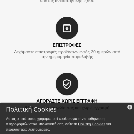
Κόστος αντικαταβολής 2,90€
ΕΠΙΣΤΡΟΦΕΣ
Δεχόμαστε επιστροφές προϊόντων εντός 20 ημερών από
την ημερομηνία παραλαβής
ΑΓΟΡΑΣΤΕ ΧΩΡΙΣ ΕΓΓΡΑΦΗ
Πολιτική Cookies
Βάλτε την παραγγελία σας και χωρίς εγγραφή
Αυτός ο ιστότοπος χρησιμοποιεί cookies για την αποθήκευση
πληροφοριών στον υπολογιστή σας. Δείτε τh
Πολιτκή Cookies
για
περισσότερες λεπτομέρειες.