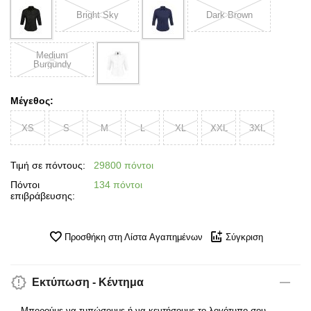
Bright Sky
Dark Brown
Medium
Burgundy
Μέγεθος:
XS
S
M
L
XL
XXL
3XL
Τιμή σε πόντους:
29800 πόντοι
Πόντοι
134 πόντοι
επιβράβευσης:
Προσθήκη στη Λίστα Αγαπημένων
Σύγκριση
Εκτύπωση - Κέντημα
Μπορούμε να τυπώσουμε ή να κεντήσουμε το λογότυπο σου.