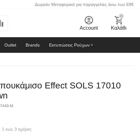
Δωρεάν Μεταφορικά για παραγγελίες άνω των 69€
0
Account
Καλάθι
Outlet
Brands
Εκτυπώσεις Ρούχων
ο πουκάμισο Effect SOLS 17010
wn
7449-M
1 εως 3 ημέρες