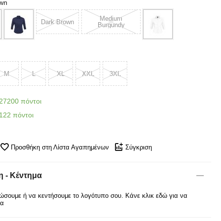
own
Medium
Dark Brown
Burgundy
M
L
XL
XXL
3XL
27200 πόντοι
122 πόντοι
Προσθήκη στη Λίστα Αγαπημένων
Σύγκριση
 - Κέντημα
σουμε ή να κεντήσουμε το λογότυπο σου. Κάνε κλικ εδώ για να
ρα