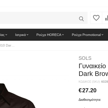
ίας
Ιατρικά
Ρούχα HORECA
Ρούχα Promotional
Γυναικείο πουκάμισο Effect SOLS 17010 Dark Brown
SOLS
Γυναικεί
Dark Bro
ΚΩΔΙΚΟΣ (SKU):
6028
€
27.20
Διαθεσιμότητα: