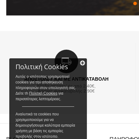
Πολιτική Cookies
Αυτός ο ιστότοπος χρησιμοποιεί
ΑΠΟΣΤΟΛΕΣ ΚΑΙ ΜΕ ΑΝΤΙΚΑΤΑΒΟΛΗ
cookies για την αποθήκευση
Εξοδα αποστολής από 2,40€,
πληροφοριών στον υπολογιστή σας.
Κόστος αντικαταβολής 2,90€
Δείτε τh
Πολιτκή Cookies
για
περισσότερες λεπτομέρειες.
Αναλυτικά τα cookies που
χρησιμοποιούμε για να
δημιουργήσουμε καλύτερα εμπειρία
χρήστη με βάση τις εμπειρίες
προβολής στον ιστότοπο.