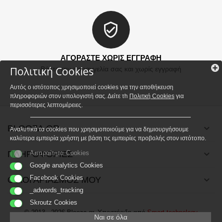
ΑΓΟΡΑΣΤΕ ΧΩΡΙΣ ΕΓΓΡΑΦΗ
Πολιτική Cookies
Βάλτε την παραγγελία σας και χωρίς εγγραφή
Αυτός ο ιστότοπος χρησιμοποιεί cookies για την αποθήκευση
πληροφοριών στον υπολογιστή σας. Δείτε τh
Πολιτκή Cookies
για
περισσότερες λεπτομέρειες.
BLOOZA.GR
Αναλυτικά τα cookies που χρησιμοποιούμε για να δημιουργήσουμε
καλύτερα εμπειρία χρήστη με βάση τις εμπειρίες προβολής στον ιστότοπο.
ΠΛΗΡΟΦΟΡΙΕΣ
Απαραίτητα Cookies
Google analytics Cookies
Facebook Cookies
Ο ΛΟΓΑΡΙΑΣΜΟΣ ΜΟΥ
_adwords_tracking
Skroutz Cookies
© 2013 - 2026 Blooza.gr. Υποστήριξη από
Smart technology
Ναι σε όλα