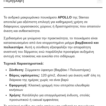
Περιγραφή
Το ανδρικό μακρυμάνικο πουκάμισο
APOLLO
της Stenso
αποτελεί μια αξιόπιστη επιλογή για καθημερινή χρήση σε
διάφορους εργασιακούς χώρους ή δραστηριότητες που απαιτούν
άνεση και ανθεκτικότητα.
Σχεδιασμένο με γνώμονα την πρακτικότητα, το πουκάμισο είναι
κατασκευασμένο από ένα ισορροπημένο μείγμα
βαμβακιού και
πολυεστέρα
. Αυτή η σύνθεση εξασφαλίζει την απαραίτητη
αναπνοή του δέρματος ενώ παράλληλα προσφέρει αυξημένη
αντοχή στις τσακίσεις και ευκολία στο σιδέρωμα.
Τεχνικά Χαρακτηριστικά:
Σύνθεση:
Σύμμεικτο ύφασμα (Βαμβάκι / Πολυεστέρας)
Βάρος υφάσματος:
120 g/m2, ιδανικό για άνεση καθ' όλη τη
διάρκεια της ημέρας χωρίς να είναι βαρύ
Εφαρμογή:
Κλασική γραμμή που επιτρέπει ελευθερία
κινήσεων
Χρήση:
Κατάλληλο για επαγγελματική ένδυση, στολές
προσωπικού ή casual εμφανίσεις