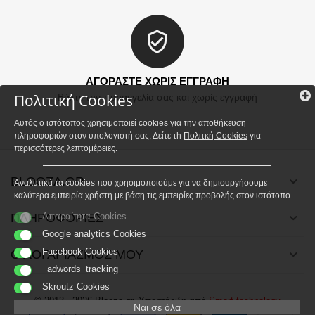
ΑΓΟΡΑΣΤΕ ΧΩΡΙΣ ΕΓΓΡΑΦΗ
Πολιτική Cookies
Βάλτε την παραγγελία σας και χωρίς εγγραφή
Αυτός ο ιστότοπος χρησιμοποιεί cookies για την αποθήκευση
πληροφοριών στον υπολογιστή σας. Δείτε τh
Πολιτκή Cookies
για
περισσότερες λεπτομέρειες.
BLOOZA.GR
Αναλυτικά τα cookies που χρησιμοποιούμε για να δημιουργήσουμε
καλύτερα εμπειρία χρήστη με βάση τις εμπειρίες προβολής στον ιστότοπο.
ΠΛΗΡΟΦΟΡΙΕΣ
Απαραίτητα Cookies
Google analytics Cookies
Facebook Cookies
Ο ΛΟΓΑΡΙΑΣΜΟΣ ΜΟΥ
_adwords_tracking
Skroutz Cookies
© 2013 - 2026 Blooza.gr. Υποστήριξη από
Smart technology
Ναι σε όλα