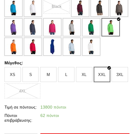
Black
Μέγεθος:
XS
S
M
L
XL
XXL
3XL
4XL
Τιμή σε πόντους:
13800 πόντοι
Πόντοι
62 πόντοι
επιβράβευσης: