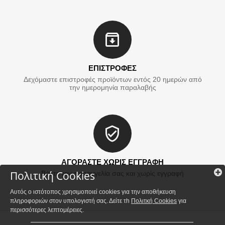
ΕΠΙΣΤΡΟΦΕΣ
Δεχόμαστε επιστροφές προϊόντων εντός 20 ημερών από
την ημερομηνία παραλαβής
ΑΓΟΡΑΣΤΕ ΧΩΡΙΣ ΕΓΓΡΑΦΗ
Πολιτική Cookies
Βάλτε την παραγγελία σας και χωρίς εγγραφή
Αυτός ο ιστότοπος χρησιμοποιεί cookies για την αποθήκευση
πληροφοριών στον υπολογιστή σας. Δείτε τh
Πολιτκή Cookies
για
περισσότερες λεπτομέρειες.