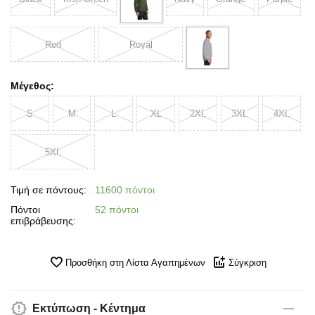
Red
Royal
Μέγεθος:
S
M
L
XL
2XL
3XL
4XL
5XL
Τιμή σε πόντους:
11600 πόντοι
Πόντοι
52 πόντοι
επιβράβευσης:
Προσθήκη στη Λίστα Αγαπημένων
Σύγκριση
Εκτύπωση - Κέντημα