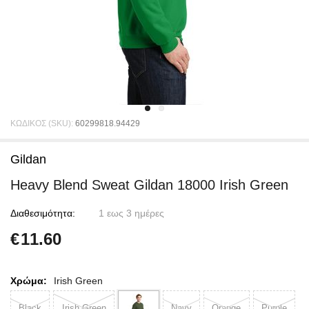
ΚΩΔΙΚΟΣ (SKU):
60299818.94429
Gildan
Heavy Blend Sweat Gildan 18000 Irish Green
Διαθεσιμότητα:
1 εως 3 ημέρες
€
11.60
Χρώμα:
Irish Green
Black
Irish Green
Navy
Orange
Purple