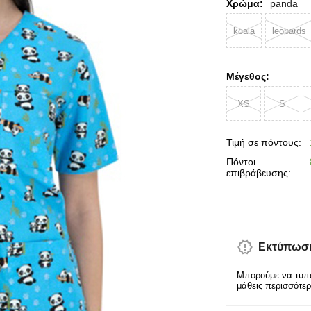
Χρώμα:
panda
koala
leopards
Μέγεθος:
XS
S
Τιμή σε πόντους:
Πόντοι
επιβράβευσης:
Εκτύπωση
Μπορούμε να τυπώ
μάθεις περισσότε