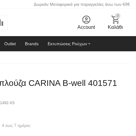
Δωρεάν Μεταφορικά για παραγγελίες άνω των 69€
0
Account
Καλάθι
Outlet
Brands
Εκτυπώσεις Ρούχων
Μπλούζα CARINA B-well 401571
1492-XS
4 εως 7 ημέρες