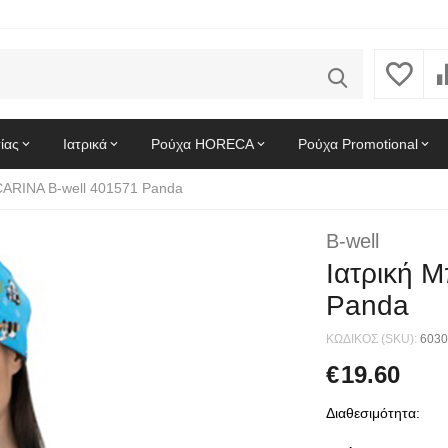
ίας
Ιατρικά
Ρούχα HORECA
Ρούχα Promotional
CARINA B-well 401571 Panda
B-well
Ιατρική 
Panda
ΚΩΔΙΚΟΣ (SKU):
6030
€
19.60
Διαθεσιμότητα: