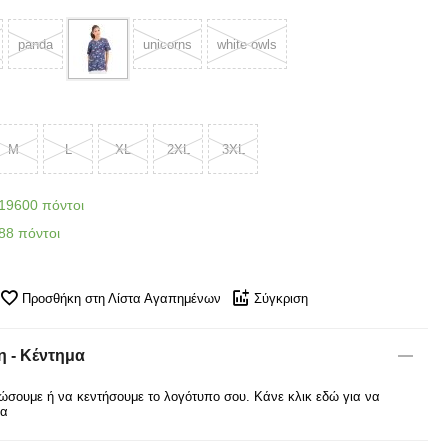
panda
unicorns
white owls
M
L
XL
2XL
3XL
19600 πόντοι
88 πόντοι
Προσθήκη στη Λίστα Αγαπημένων
Σύγκριση
 - Κέντημα
σουμε ή να κεντήσουμε το λογότυπο σου. Κάνε κλικ εδώ για να
ρα