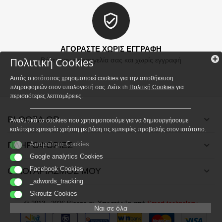
ΑΓΟΡΑΣΤΕ ΧΩΡΙΣ ΕΓΓΡΑΦΗ
Πολιτική Cookies
Βάλτε την παραγγελία σας και χωρίς εγγραφή
Αυτός ο ιστότοπος χρησιμοποιεί cookies για την αποθήκευση
πληροφοριών στον υπολογιστή σας. Δείτε τh
Πολιτκή Cookies
για
περισσότερες λεπτομέρειες.
BLOOZA.GR
Αναλυτικά τα cookies που χρησιμοποιούμε για να δημιουργήσουμε
καλύτερα εμπειρία χρήστη με βάση τις εμπειρίες προβολής στον ιστότοπο.
ΠΛΗΡΟΦΟΡΙΕΣ
Απαραίτητα Cookies
Google analytics Cookies
Facebook Cookies
Ο ΛΟΓΑΡΙΑΣΜΟΣ ΜΟΥ
_adwords_tracking
Skroutz Cookies
© 2013 - 2026 Blooza.gr. Υποστήριξη από
Smart technology
Ναι σε όλα