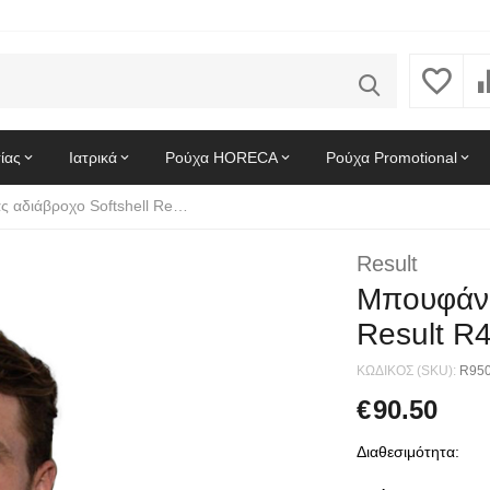
ίας
Ιατρικά
Ρούχα HORECA
Ρούχα Promotional
Μπουφάν ασφαλείας αδιάβροχο Softshell Result R475X Fluorescent Yellow/Black
Result
Μπουφάν 
Result R4
ΚΩΔΙΚΟΣ (SKU):
R95
€
90.50
Διαθεσιμότητα: