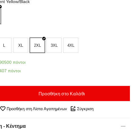
nt Yellow/Black
L
XL
2XL
3XL
4XL
90500 πόντοι
407 πόντοι
Προσθήκη στο Καλάθι
Προσθήκη στη Λίστα Αγαπημένων
Σύγκριση
 - Κέντημα