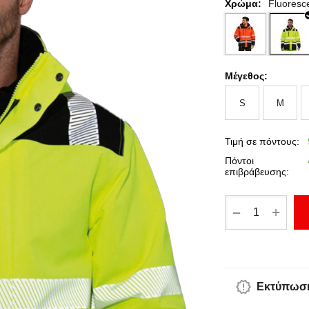
Χρώμα:
Fluoresce
Μέγεθος:
S
M
Τιμή σε πόντους:
Πόντοι
επιβράβευσης:
+
−
Εκτύπωση