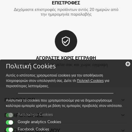
ΕΠΙΣΤΡΟΦΕΣ
Δεχόμαστε επιστροφές προϊόντων εντός 20 ημερών από
την ημερομηνία παραλαβής
ΑΓΟΡΑΣΤΕ ΧΩΡΙΣ ΕΓΓΡΑΦΗ
Πολιτική Cookies
Βάλτε την παραγγελία σας και χωρίς εγγραφή
Αυτός ο ιστότοπος χρησιμοποιεί cookies για την αποθήκευση
πληροφοριών στον υπολογιστή σας. Δείτε τh
Πολιτκή Cookies
για
περισσότερες λεπτομέρειες.
BLOOZA.GR
Αναλυτικά τα cookies που χρησιμοποιούμε για να δημιουργήσουμε
καλύτερα εμπειρία χρήστη με βάση τις εμπειρίες προβολής στον ιστότοπο.
ΠΛΗΡΟΦΟΡΙΕΣ
Απαραίτητα Cookies
Google analytics Cookies
Facebook Cookies
Ο ΛΟΓΑΡΙΑΣΜΟΣ ΜΟΥ