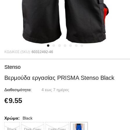
ΚΩΔΙΚΟΣ (SKU):
60312492-46
Stenso
Bερμούδα εργασίας PRISMA Stenso Black
Διαθεσιμότητα:
4 εως 7 ημέρες
€
9.55
Χρώμα:
Black
Black
Dark Grey
Light Grey