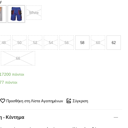
y
White
48
50
52
54
56
58
60
62
66
17200 πόντοι
77 πόντοι
Προσθήκη στη Λίστα Αγαπημένων
Σύγκριση
 - Κέντημα