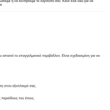
σουμε ή να κεντήσουμε το λογότυπο σου. Κάνε κλικ εδώ για να
ρα
απαιτεί το επαγγελματικό περιβάλλον. Είναι σχεδιασμένη για να
ση στον εξοπλισμό σας.
ς περιόδους του έτους.