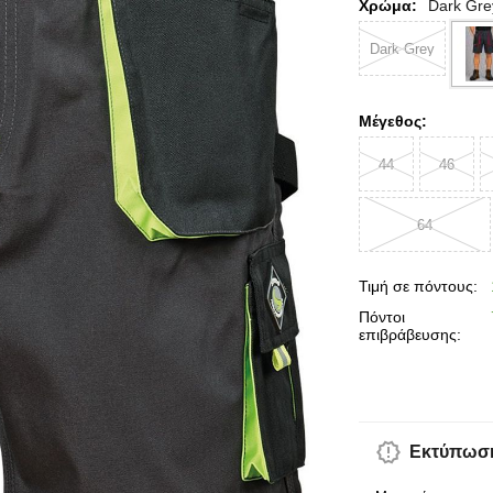
Χρώμα:
Dark Gre
Dark Grey
Μέγεθος:
44
46
64
Τιμή σε πόντους:
Πόντοι
επιβράβευσης:
Εκτύπωση