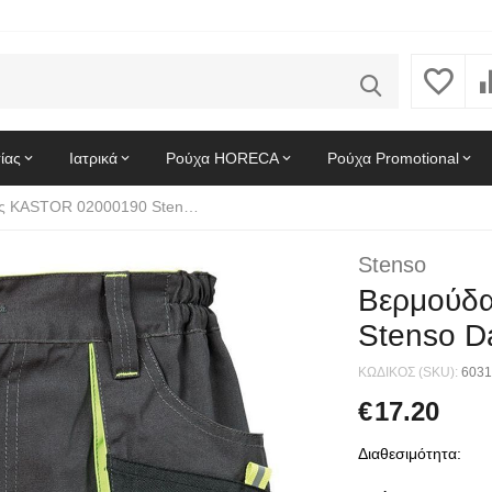
ίας
Ιατρικά
Ρούχα HORECA
Ρούχα Promotional
Bερμούδα εργασίας KASTOR 02000190 Stenso Dark Grey
Stenso
Bερμούδ
Stenso D
ΚΩΔΙΚΟΣ (SKU):
6031
€
17.20
Διαθεσιμότητα: