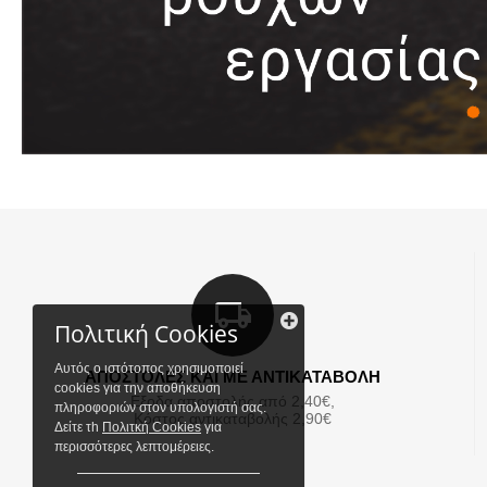
Πολιτική Cookies
Αυτός ο ιστότοπος χρησιμοποιεί
ΑΠΟΣΤΟΛΕΣ ΚΑΙ ΜΕ ΑΝΤΙΚΑΤΑΒΟΛΗ
cookies για την αποθήκευση
Εξοδα αποστολής από 2,40€,
πληροφοριών στον υπολογιστή σας.
Κόστος αντικαταβολής 2,90€
Δείτε τh
Πολιτκή Cookies
για
περισσότερες λεπτομέρειες.