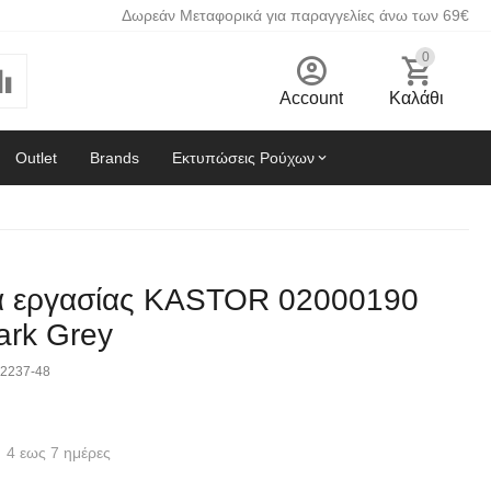
Δωρεάν Μεταφορικά για παραγγελίες άνω των 69€
0
Account
Καλάθι
Outlet
Brands
Εκτυπώσεις Ρούχων
α εργασίας KASTOR 02000190
ark Grey
2237-48
4 εως 7 ημέρες