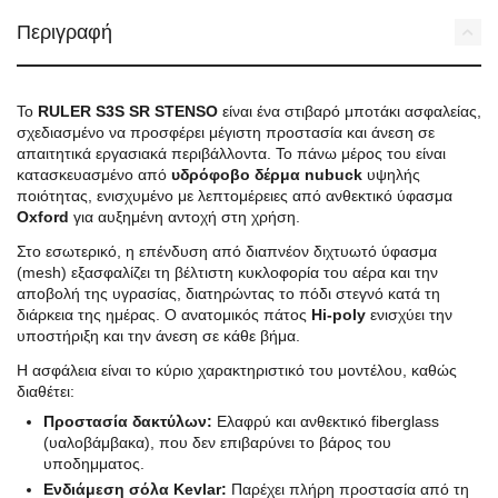
Περιγραφή
Το
RULER S3S SR STENSO
είναι ένα στιβαρό μποτάκι ασφαλείας,
σχεδιασμένο να προσφέρει μέγιστη προστασία και άνεση σε
απαιτητικά εργασιακά περιβάλλοντα. Το πάνω μέρος του είναι
κατασκευασμένο από
υδρόφοβο δέρμα nubuck
υψηλής
ποιότητας, ενισχυμένο με λεπτομέρειες από ανθεκτικό ύφασμα
Oxford
για αυξημένη αντοχή στη χρήση.
Στο εσωτερικό, η επένδυση από διαπνέον διχτυωτό ύφασμα
(mesh) εξασφαλίζει τη βέλτιστη κυκλοφορία του αέρα και την
αποβολή της υγρασίας, διατηρώντας το πόδι στεγνό κατά τη
διάρκεια της ημέρας. Ο ανατομικός πάτος
Hi-poly
ενισχύει την
υποστήριξη και την άνεση σε κάθε βήμα.
Η ασφάλεια είναι το κύριο χαρακτηριστικό του μοντέλου, καθώς
διαθέτει:
Προστασία δακτύλων:
Ελαφρύ και ανθεκτικό fiberglass
(υαλοβάμβακα), που δεν επιβαρύνει το βάρος του
υποδημματος.
Ενδιάμεση σόλα Kevlar:
Παρέχει πλήρη προστασία από τη