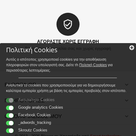
ΑΓΟΡΑΣΤΕ ΧΩΡΙΣ ΕΓΓΡΑΦΗ
Πολιτική Cookies
Βάλτε την παραγγελία σας και χωρίς εγγραφή
Αυτός ο ιστότοπος χρησιμοποιεί cookies για την αποθήκευση
πληροφοριών στον υπολογιστή σας. Δείτε τh
Πολιτκή Cookies
για
περισσότερες λεπτομέρειες.
BLOOZA.GR
Αναλυτικά τα cookies που χρησιμοποιούμε για να δημιουργήσουμε
καλύτερα εμπειρία χρήστη με βάση τις εμπειρίες προβολής στον ιστότοπο.
ΠΛΗΡΟΦΟΡΙΕΣ
Απαραίτητα Cookies
Google analytics Cookies
Facebook Cookies
Ο ΛΟΓΑΡΙΑΣΜΟΣ ΜΟΥ
_adwords_tracking
Skroutz Cookies