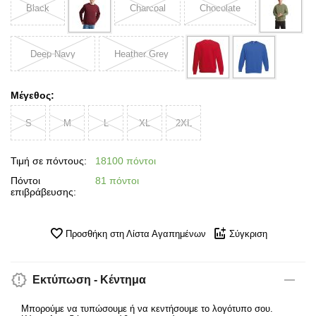
Black
Charcoal
Chocolate
Deep Navy
Heather Grey
Μέγεθος:
S
M
L
XL
2XL
Τιμή σε πόντους:
18100 πόντοι
Πόντοι
81 πόντοι
επιβράβευσης:
Προσθήκη στη Λίστα Αγαπημένων
Σύγκριση
Εκτύπωση - Κέντημα
Μπορούμε να τυπώσουμε ή να κεντήσουμε το λογότυπο σου.