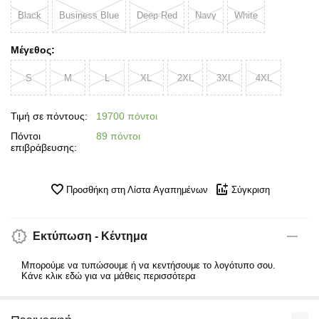
Black
Business Blue
Deep Red
Navy
White
Μέγεθος:
S
M
L
XL
2XL
3XL
4XL
Τιμή σε πόντους:
19700 πόντοι
Πόντοι
89 πόντοι
επιβράβευσης:
Προσθήκη στη Λίστα Αγαπημένων
Σύγκριση
Εκτύπωση - Κέντημα
Μπορούμε να τυπώσουμε ή να κεντήσουμε το λογότυπο σου.
Κάνε κλικ εδώ για να μάθεις περισσότερα