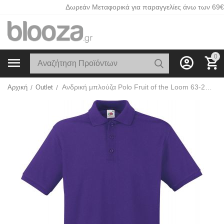
Δωρεάν Μεταφορικά για παραγγελίες άνω των 69€
0
Ανδρική μπλούζα Polo Fruit of the Loom 63-218-0 Purple
Αρχική
/
Outlet
/