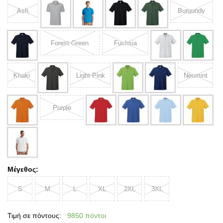
Ash
Burgundy
Forest Green
Fuchsia
Khaki
Light Pink
Neomint
Purple
Μέγεθος:
S
M
L
XL
2XL
3XL
Τιμή σε πόντους:
9850 πόντοι