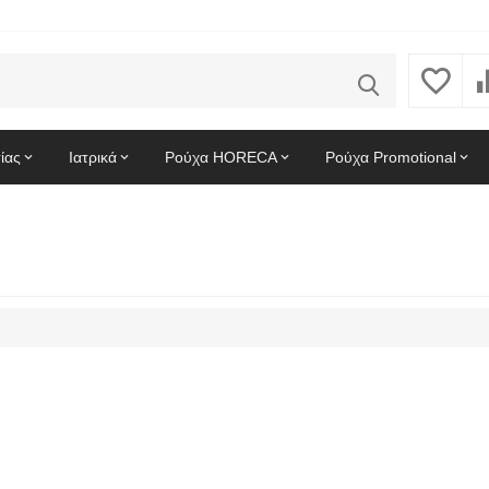
ίας
Ιατρικά
Ρούχα HORECA
Ρούχα Promotional