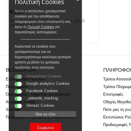
Πολιτική Cookies
€
0.95
Αυτός ο ιστότοπος χρησιμοποιεί
cookies για την αποθήκευση
Μαντίλι πολλαπλών χρήσεων Bolt SOLS
πληροφοριών στον υπολογιστή σας.
03094 Fuchsia
Δείτε τh
Πολιτκή Cookies
για
περισσότερες λεπτομέρειες.
Αναλυτικά τα cookies που
χρησιμοποιούμε για να
δημιουργήσουμε καλύτερα εμπειρία
χρήστη με βάση τις εμπειρίες
προβολής στον ιστότοπο.
BLOOZA.GR
ΠΛΗΡΟΦΟ
Απαραίτητα Cookies
Εξυπηρέτηση Πελατών
Τρόποι Αποστο
Google analytics Cookies
Ποιοί είμαστε
Τρόποι Πληρωμ
Facebook Cookies
Όροι χρήσης - Ασφάλεια συναλλαγών
Επιστροφές
_adwords_tracking
Αγοράστε Άφοβα
Οδηγός Μεγεθώ
Skroutz Cookies
Sitemap
Πείτε μας τη γν
Ναι σε όλα
Πρόγραμμα επιβράβευσης Blooza Points
Εκτυπώσεις Ρο
Προδιαγραφές 
Συμφωνώ